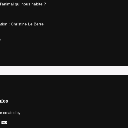
 l’animal qui nous habite ?
ion : Christine Le Berre

9
nfos
re
created by