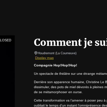
Comment je su
CLOSED
Houdremont
(
La Courneuve
)
Display map
Compagnie Hop!Hop!Hop!
Un spectacle de théâtre sur une étrange méta
Derrière son apparence humaine, Christine Le Be
dissimuler, des pots de miel dévorés à pleines ma
de se métamorphoser en ourse.
Cette transformation va l’amener à poser peu à pe
oubliait le temps d’un instant l’omniprésence des